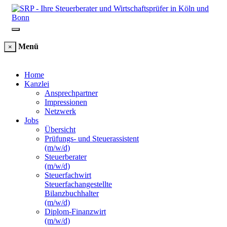
Menü
×
Home
Kanzlei
Ansprechpartner
Impressionen
Netzwerk
Jobs
Übersicht
Prüfungs- und Steuerassistent
(m/w/d)
Steuerberater
(m/w/d)
Steuerfachwirt
Steuerfachangestellte
Bilanzbuchhalter
(m/w/d)
Diplom-Finanzwirt
(m/w/d)