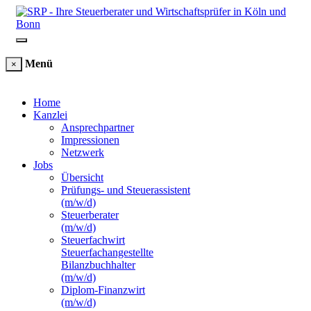
Menü
×
Home
Kanzlei
Ansprechpartner
Impressionen
Netzwerk
Jobs
Übersicht
Prüfungs- und Steuerassistent
(m/w/d)
Steuerberater
(m/w/d)
Steuerfachwirt
Steuerfachangestellte
Bilanzbuchhalter
(m/w/d)
Diplom-Finanzwirt
(m/w/d)