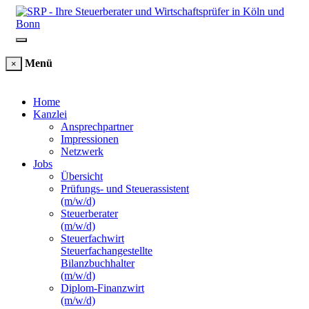
Menü
×
Home
Kanzlei
Ansprechpartner
Impressionen
Netzwerk
Jobs
Übersicht
Prüfungs- und Steuerassistent
(m/w/d)
Steuerberater
(m/w/d)
Steuerfachwirt
Steuerfachangestellte
Bilanzbuchhalter
(m/w/d)
Diplom-Finanzwirt
(m/w/d)