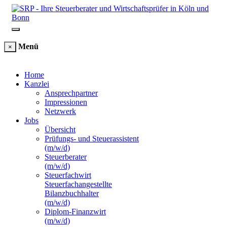
Menü
×
Home
Kanzlei
Ansprechpartner
Impressionen
Netzwerk
Jobs
Übersicht
Prüfungs- und Steuerassistent
(m/w/d)
Steuerberater
(m/w/d)
Steuerfachwirt
Steuerfachangestellte
Bilanzbuchhalter
(m/w/d)
Diplom-Finanzwirt
(m/w/d)