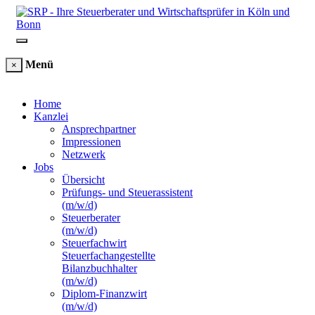
Menü
×
Home
Kanzlei
Ansprechpartner
Impressionen
Netzwerk
Jobs
Übersicht
Prüfungs- und Steuerassistent
(m/w/d)
Steuerberater
(m/w/d)
Steuerfachwirt
Steuerfachangestellte
Bilanzbuchhalter
(m/w/d)
Diplom-Finanzwirt
(m/w/d)