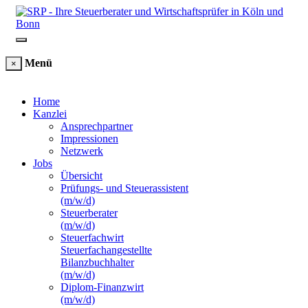
Menü
×
Home
Kanzlei
Ansprechpartner
Impressionen
Netzwerk
Jobs
Übersicht
Prüfungs- und Steuerassistent
(m/w/d)
Steuerberater
(m/w/d)
Steuerfachwirt
Steuerfachangestellte
Bilanzbuchhalter
(m/w/d)
Diplom-Finanzwirt
(m/w/d)